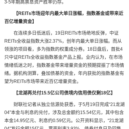
3-5年期高票息资产胜率仍存。
【REITs市场迎年内最大单日涨幅，指数基金或带来近
百亿增量资金】
在连续多日低迷后，19日REITs市场绝地反弹，中证
REITs全收益指数大涨2.37%，创年内最大单日涨幅。而从
领涨的项目看，多为指数的权重成分券。18日盘后，首批4
只中证REITs全收益指数基金产品上报。业内认为，在市场
情绪低迷之时，指数基金带来增量资金的预期提振了市场情
绪。据机构测算，叠加债基的资金，年内获批的指数基金有
望为REITs市场带来近百亿增量资金。
【龙湖再兑付15.5亿公司债境内信用债仅剩18亿】
财联社记者从独立信源处获悉，
于5月19日完成“21龙湖
04”本金与利息的兑付，涉及总金额约15.54亿元，其中包含
本金14.95亿元、利息约0.59亿元。公开资料显示，“21龙湖
04”发行金额15亿元，票面利率3.93%，债券付息日及回售