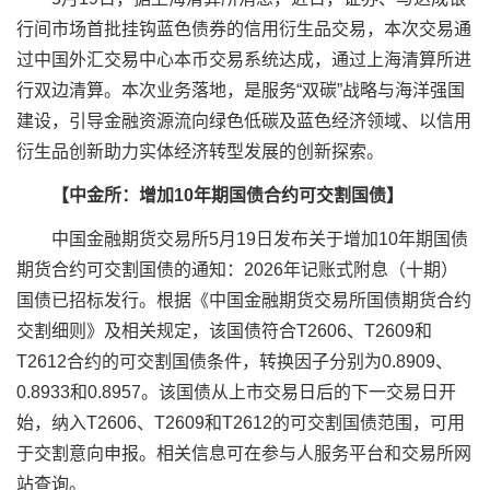
行
间市场首批挂钩蓝色债券的信用衍生品交易，本次交易通
过中国外汇交易中心本币交易系统达成，通过上海清算所进
行双边清算。本次业务落地，是服务“双碳”战略与海洋强国
建设，引导金融资源流向绿色低碳及蓝色经济领域、以信用
衍生品创新助力实体经济转型发展的创新探索。
【中金所：增加10年期国债
合约可交割国债】
中国金融
期货
交易所5月19日发布关于增加10年期国债
期货
合约可交割国债的通知：2026年记账式附息（十期）
国债已招标发行。根据《中国金融期货交易所国债期货合约
交割细则》及相关规定，该国债符合T2606、T2609和
T2612合约的可交割国债条件，转换因子分别为0.8909、
0.8933和0.8957。该国债从上市交易日后的下一交易日开
始，纳入T2606、T2609和T2612的可交割国债范围，可用
于交割意向申报。相关信息可在参与人服务平台和交易所网
站查询。