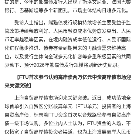
提的是，今年的熊猫债发行人出现了斯洛文尼亚、法国巴黎
银行、巴基斯坦等多个新面孔，市场主体结构日趋多元化。
受访人士指出，熊猫债发行规模持续增长主要受益于监
管政策持续释放利好、人民币融资成本优势愈发突出、人民
币汇率趋稳等因素，在境内融资成本低位运行、人民币国际
化进程稳步推进、债券存量到期带来的再融资需求维持高
位，以及发行主体向全球多元化扩容等多重积极因素的共同
驱动下，预计2026年熊猫债发行规模将刷新历史纪录。
【FTU首次参与认购
离岸债两万亿元中资离岸债市场迎
来关键突破】
上海自贸
离岸债市场迎来关键突破。近日，
成功落地全
球首单引入自贸区分账核算单元（FTU单元）投资者的
上海
自贸
离岸债，标志着FTU资金首次以合规路径参与自贸离岸
债一级市场认购。多位业内人士认为，FTU资金的入场，不
仅拓宽了自贸离岸债投资者渠道，也为上海发展离岸人民币