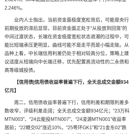
2.246%。
业内人士指出，当前资金面极度宽松背后，可能是央行
前期投放的滞后显现，目前资金面正处于“从投放到回笼”的
中间过渡状态，长端在资金极度宽松状态退潮的过程中，可
能比短端承压更明显，曲线可能不是走平而是小幅走陡。从
品种上看，中长端信用利差仍处于相对较高分位，策略上建
议适度从短端向中长端迁移，优先配置高流动性的二永债和
高等级城投债。
【信用债|信用债收益率普遍下行，全天总成交金额934
亿元】
周二，信用债收益率普遍下行，信用利差和期限利差多
数收窄，评级利差走阔；全天总成交金额934亿元；“23万科
MTN003”、“24云能投MTN007”、“24凌源
MTN001”收益率
居前；“22赣交02”涨近10%，“25粤环GK1”和“21金东02”跌