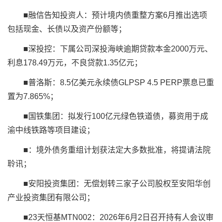
■融信告知投资人：预计境内债重整方案6月推出选项
包括现金、长债以及资产
份额等；
■深投控：下属公司深投海峡逾期贷款本金2000万元、
利息178.49万元，不良贷款1.35亿元；
■普洛斯：8.5亿美元永续债GLPSP 4.5 PERP票息已重
置为7.865%；
■国铁集团：拟发行100亿元绿色铁道债，募资用于成
渝中线铁路等项目建设；
■
：境外债务重组计划获法定大多数批准，将提请法院
聆讯；
■安阳投资集团：无偿划转三家子公司股权至安阳华创
产业投资集团有限公司；
■23天恒基MTN002：2026年6月2日召开持有人会议审