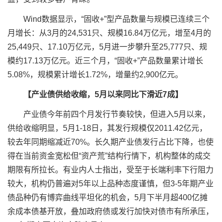
Wind数据显示，“固收+”型产品数量与规模已连续三个
月增长：从3月的24,531只、规模16.84万亿元，增至4月的
25,449只、17.10万亿元，5月进一步攀升至25,777只、规
模约17.13万亿元。近三个月，“固收+”产品数量累计增长
5.08%，规模累计增长1.72%，增量约2,900亿元。
【产业债供给收缩，5月以来同比下滑近7成】
产业债今年前四个月发行节奏较快，但进入5月以来，
供给收缩明显，5月1-18日，其发行规模仅2011.42亿元，
较去年同期缩减近70%。长久期产业债发行占比下降，也使
得在当前资金宽松但“资产荒”结构行情下，机构整体的成交
期限有所拉长。有业内人士指出，受至于长端利率下行阻力
较大，机构仍普遍对5年以上品种态度谨慎，但3-5年期产业
债品种仍有博弈曲线平坦化的机会，5月下半月超400亿摊
余成本债基开放，叠加政府债或发行加快对债市有所承压，