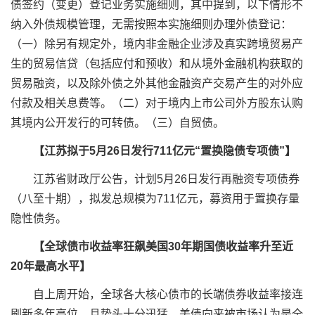
债签约（变更）登记业务实施细则，其中提到，以下情形不
纳入外债规模管理，无需按照本实施细则办理外债登记：
（一）除另有规定外，境内非金融企业涉及真实跨境贸易产
生的贸易信贷（包括应付和预收）和从境外金融机构获取的
贸易融资，以及除外债之外其他金融资产交易产生的对外应
付款及相关息费等。（二）对于境内上市公司外方股东认购
其境内公开发行的可转债。（三）自贸债。
【江苏拟于5月26日发行711亿元“置换隐债专项债”】
江苏省财政厅公告，计划5月26日发行再融资专项债券
（八至十期），拟发总规模为711亿元，募资用于置换存量
隐性债务。
【全球债市收益率狂飙美国30年期国债收益率升至近
20年最高水平】
自上周开始，全球各大核心债市的长端债券收益率接连
刷新多年高位，且势头十分迅猛。美债向来被市场认为是全