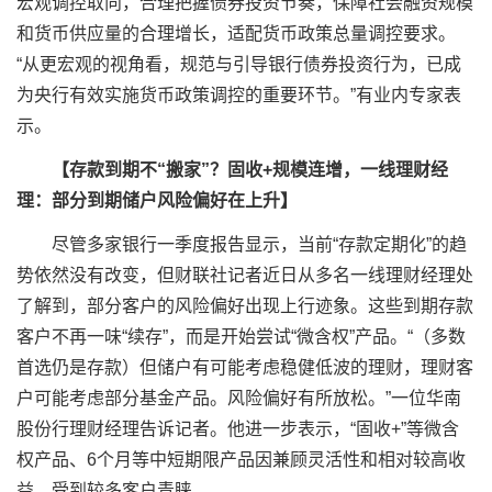
宏观调控取向，合理把握债券投资节奏，保障社会融资规模
和货币供应量的合理增长，适配货币政策总量调控要求。
“从更宏观的视角看，规范与引导银行债券投资行为，已成
为央行有效实施货币政策调控的重要环节。”有业内专家表
示。
【存款到期不“搬家”？固收+规模连增，一线理财经
理：部分到期储户风险偏好在上升】
尽管多家银行一季度报告显示，当前“存款定期化”的趋
势依然没有改变，但财联社记者近日从多名一线理财经理处
了解到，部分客户的风险偏好出现上行迹象。这些到期存款
客户不再一味“续存”，而是开始尝试“微含权”产品。“（多数
首选仍是存款）但储户有可能考虑稳健低波的理财，理财客
户可能考虑部分基金产品。风险偏好有所放松。”一位华南
股份行理财经理告诉记者。他进一步表示，“固收+”等微含
权产品、6个月等中短期限产品因兼顾灵活性和相对较高收
益，受到较多客户青睐。