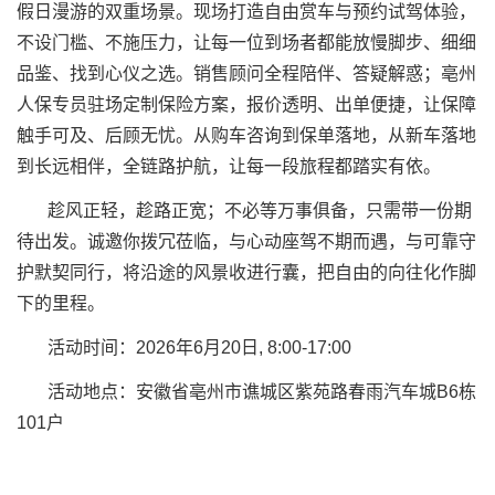
假日漫游的双重场景。现场打造自由赏车与预约试驾体验，
不设门槛、不施压力，让每一位到场者都能放慢脚步、细细
品鉴、找到心仪之选。销售顾问全程陪伴、答疑解惑；亳州
人保专员驻场定制保险方案，报价透明、出单便捷，让保障
触手可及、后顾无忧。从购车咨询到保单落地，从新车落地
到长远相伴，全链路护航，让每一段旅程都踏实有依。
趁风正轻，趁路正宽；不必等万事俱备，只需带一份期
待出发。诚邀你拨冗莅临，与心动座驾不期而遇，与可靠守
护默契同行，将沿途的风景收进行囊，把自由的向往化作脚
下的里程。
活动时间：2026年6月20日, 8:00-17:00
活动地点：安徽省亳州市谯城区紫苑路春雨汽车城B6栋
101户