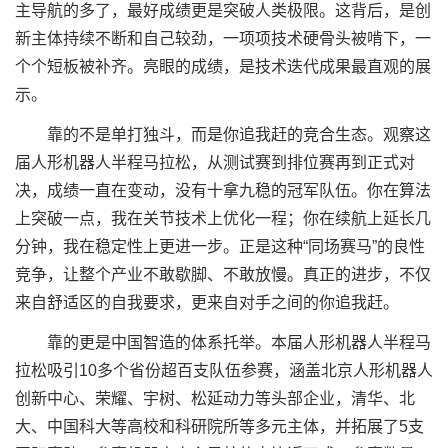
主导航的多了，最好成绩更是突破人类极限。这背后，是创
新主体持续不断和自己较劲，一项项技术硬骨头被啃下，一
个个短板被补齐。亮眼的成绩，是技术迭代成果最直观的展
示。
靠的不是单打独斗，而是你追我赶的竞合生态。观察这
届人形机器人半程马拉松，从测试赛到排位赛再到正式对
决，成绩一直在变动，没有十拿九稳的冠军队伍。你在算法
上突破一点，我在关节技术上优化一程；你在续航上延长几
分钟，我在稳定性上更进一步。正是这种“同场赛马”的良性
竞争，让整个产业不敢歇脚、不敢放慢。真正的进步，不仅
来自舒适区的自我要求，更来自对手之间的你追我赶。
靠的更是中国智造的体系托举。本届人形机器人半程马
拉松吸引10多个省份超百支队伍参赛，涵盖北京人形机器人
创新中心、荣耀、宇树、松延动力等头部企业，清华、北
大、中国科大等高校和科研院所等多元主体，并拓展了5支