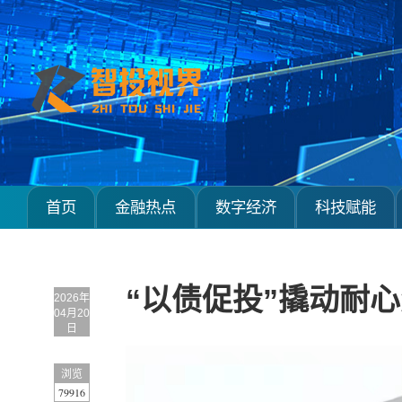
首页
金融热点
数字经济
科技赋能
“以债促投”撬动耐
2026年
04月20
日
浏览
79916