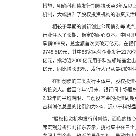
措施，明确科创债发行期限拉长至3年及以上
机制，大幅提升了股权投资机构的融资灵活
相较于早期的创新创业公司债券等试点，
行业注入了长期、稳定的耐心资本。中国证券
承销998只，总金额首次突破万亿元。在
银
9748.5亿元，其中86家民营企业发行21
亿元，撬动近2000亿元用于科技领域基金
亿元，同比增长83%，发行人已从最初的
在科创债的三类发行主体中，股权投资机
的投资人。截至今年2月末，
银行
间市场股
2.32年的平均期限，与创投基金的投资周期
占科创债总量的比例约为3%，远小于科技
“股权投资机构发行科创债，面临的核心
席宏观分析师刘祥东表示，挑战集中在三个
参照大型企业，缺乏差异化指标，导致中小