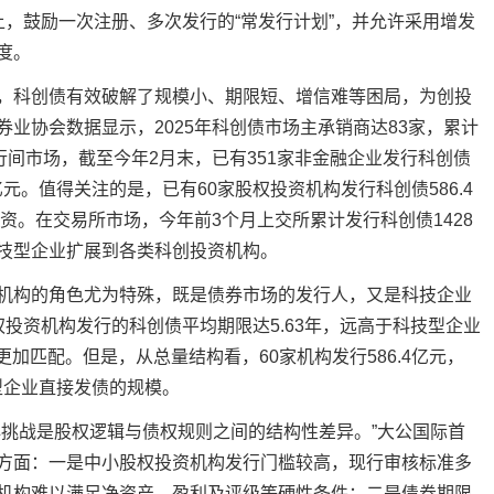
，鼓励一次注册、多次发行的“常发行计划”，并允许采用增发
度。
科创债有效破解了规模小、期限短、增信难等困局，为
创投
业协会数据显示，2025年科创债市场主承销商达83家，累计
行
间市场，截至今年2月末，已有351家非金融企业发行科创债
70亿元。值得关注的是，已有60家股权投资机构发行科创债586.4
出资。在交易所市场，今年前3个月上交所累计发行科创债1428
科技型企业扩展到各类科
创投
资机构。
构的角色尤为特殊，既是债券市场的发行人，又是科技企业
权投资机构发行的科创债平均期限达5.63年，远高于科技型企业
更加匹配。但是，从总量结构看，60家机构发行586.4亿元，
型企业直接发债的规模。
挑战是股权逻辑与债权规则之间的结构性差异。”大公国际首
方面：一是中小股权投资机构发行门槛较高，现行审核标准多
机构难以满足净资产、盈利及评级等硬性条件；二是债券期限