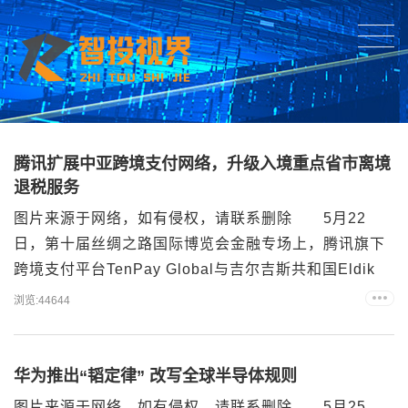
腾讯扩展中亚跨境支付网络，升级入境重点省市离境
退税服务
图片来源于网络，如有侵权，请联系删除 5月22
日，第十届丝绸之路国际博览会金融专场上，腾讯旗下
跨境支付平台TenPay Global与吉尔吉斯共和国Eldik
Bank签署合作备忘录，依托“跨境二维码统一网关”推进
浏览:44644
双方支付系统互联互通。近期，TenPay Global也和乌
兹别克斯坦HUMO支付系统、Uzum Bank达成合作意
向，中亚地区核心支付网络陆续接入微信支付商户网
华为推出“韬定律” 改写全球半导体规则
络。 随着双方合作落...
图片来源于网络，如有侵权，请联系删除 5月25