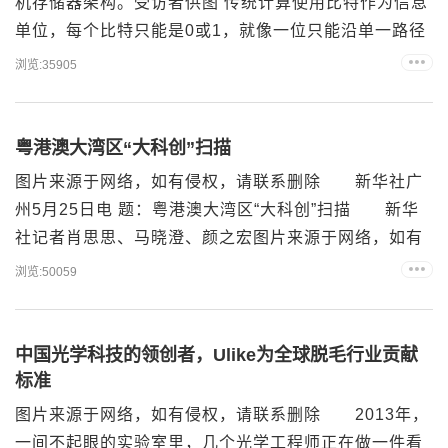
机存储器架构。受访者供图 传统计算使用比特作为信息
单位，每个比特只能是0或1，就像一位只能沿单一路径
前行的旅人；而量子计算使用量子比特，它利用量子叠
浏览:35905
加特性，可以同时处于0和1的概率组合态，像是一位能
同时分身千万、并行探索的超级探险家。 然而，这位
“探险家”却面临一个尴尬的瓶颈：它虽能飞速奔走，但
粤港澳大湾区“大科创”扫描
获取数据时却只能像普通人一样一页页地翻书。如果没
图片来源于网络，如有侵权，请联系删除 新华社广
有高...
州5月25日电 题：粤港澳大湾区“大科创”扫描 新华
社记者肖思思、马晓澄、颜之宏图片来源于网络，如有
侵权，请联系删除 从基础研究、技术攻关，到成果
浏览:50059
转化和产业应用，一条完整的创新链条正在粤港澳大湾
区加速形成。万亿级产业集群接连崛起，创新要素加速
畅流，广东区域创新能力连续9年居全国首位。世界知识
中国光学科技的领创者，Ulike为全球脱毛行业贡献
产权组织的最新排名显示，“深圳—香港—广州”创新集
标准
群已跃...
图片来源于网络，如有侵权，请联系删除 2013年，
一间不起眼的实验室里，几个光学工程师正在做一件看