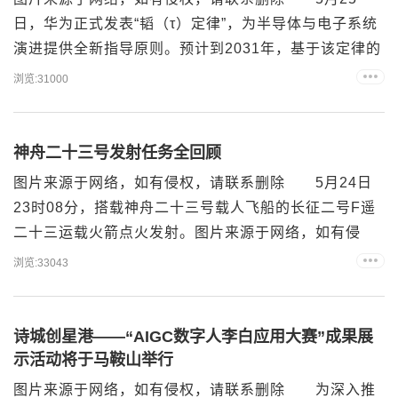
日，华为正式发表“韬（τ）定律”，为半导体与电子系统
演进提供全新指导原则。预计到2031年，基于该定律的
高端芯片晶体管密度有望达到1.4纳米制程的同等水平。
浏览:31000
受此消息影响，A股市场芯片产业链午后持续走高，东
芯股份、华虹公司、甬矽电子收获“20CM涨停”，中芯国
际、盛美上海、拓荆科技、东微半导等10余股涨超
神舟二十三号发射任务全回顾
10%。 蔻町智能联合创始人、CTO陈秋武告诉...
图片来源于网络，如有侵权，请联系删除 5月24日
23时08分，搭载神舟二十三号载人飞船的长征二号F遥
二十三运载火箭点火发射。图片来源于网络，如有侵
权，请联系删除 这是中国载人航天第40次发射任
浏览:33043
务、长征火箭的第644次飞行、神舟飞船的第23次飞
行。 神舟二十三号载人飞船入轨后，于当日2时45
分，成功对接于空间站天和核心舱径向端口，整个对接
诗城创星港——“AIGC数字人李白应用大赛”成果展
过程历时约3.5小时。 25日5时13分，在轨执行...
示活动将于马鞍山举行
图片来源于网络，如有侵权，请联系删除 为深入推