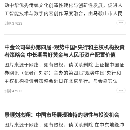
动中华优秀传统文化创造性转化与创新性发展，促进人
工智能技术与数字内容创作深度融合，由马鞍山市人民
政府主办，中视传媒股份有限公司、马鞍山市委宣传
浏览:37623
部、马鞍山市花山区人民政府等单位联合承办的“诗城创
星港——AIGC数字人李白应用大赛”成果展示活动，将
于2026年5月28日至29日在马鞍山市举行。 本次大
中金公司举办第四届“观势中国”央行和主权机构投资
赛以“AI创想 诗意马鞍山”为主题，自启动以来，吸引...
者策略会 中长期看好黄金与人民币资产配置价值
图片来源于网络，如有侵权，请联系删除 上证报中国证
券网讯（记者闫刘梦）主办的第四届“观势中国”央行和
主权机构投资者策略会近日在北京举行。与会嘉宾认
为，未来5至10年，全球货币秩序重构与人民币国际化
浏览:47912
将是核心主线，中长期看好与人民币资产配置价值。 据
悉，来自全球二十余个国家和地区的央行、财政部、主
权机构、多边组织等机构代表与会，围绕全球宏观形势
景顺刘杰翔：中国市场展现独特的韧性与投资机会
与中国市场前景展开深入交流。中金公司称，本届策略
图片来源于网络，如有侵权，请联系删除 在中东地缘冲
会...