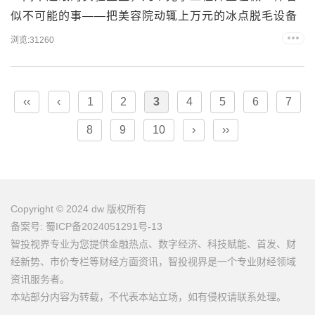
似不可能的事——把美容院动辄上万元的冰点脱毛设备
“塞进”一台巴掌大的家用仪器。 13年后，当Ulike品
浏览:31260
牌联合新华网一起启动《2026家用脱毛仪行业科学与标
准白皮书》的那一刻，当初的“不可能”已经变成了现
实。 5月21日，Ulike携手新华网，以“中国光学科
‹‹
‹
1
2
3
4
5
6
7
技，执掌世界美丽”为主题举办全球技术发...
8
9
10
›
››
Copyright © 2024 dw 版权所有
备案号: 蜀ICP备2024051291号-13
智投视界专业为您提供金融热点、数字经济、科技赋能、首发、财
经新势、市价专栏等财经方面资讯，智投视界是一个专业财经领域
资讯服务者。
本站部分内容为转载，不代表本站立场，如有侵权请联系处理。