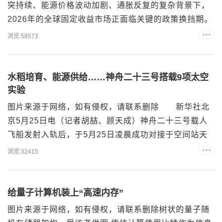
突持续、能源价格波动加剧、通胀反复的复杂背景下，
2026年的全球固定收益市场正面临关键的政策换挡期。
固定收益高级投资经理刘杰翔（Chris Lau）表示，尽管
浏览:58573
全球经济增长仍具韧性，但倘若能源价格剧烈波动持
续，下行风险不可忽视。在此环境下，高评级短期信用
债提供了极具吸引力的入场点，而中国市场则展现出独
水稻培育、能源供给……神舟二十三号搭载9项太空
特的韧性与投资机会。 刘杰翔认为，当前全球...
实验
图片来源于网络，如有侵权，请联系删除 新华社北
京5月25日电（记者胡喆、顾天成）神舟二十三号载人
飞船发射入轨后，于5月25日凌晨成功对接于空间站天
和核心舱。记者从中国科学院空间应用工程与技术中心
浏览:32415
获悉，空间应用系统本次通过神舟二十三号载人飞船搭
载上行9项科学实验项目，上行的实验样品与装置总重
54.1千克，水稻种子、肝细胞、纳米酶、放线菌、钙钛
给量子计算机装上“高速内存”
矿电池等实验材料将被用于开展各类太空实验。 未
图片来源于网络，如有侵权，请联系删除树状的量子随
来人类在...